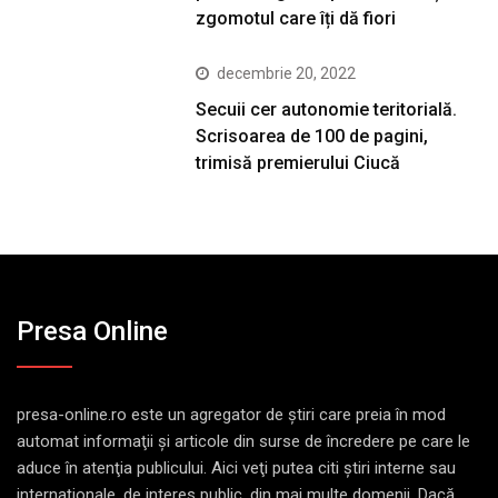
zgomotul care îți dă fiori
decembrie 20, 2022
Secuii cer autonomie teritorială.
Scrisoarea de 100 de pagini,
trimisă premierului Ciucă
Presa Online
presa-online.ro este un agregator de ştiri care preia în mod
automat informaţii şi articole din surse de încredere pe care le
aduce în atenţia publicului. Aici veţi putea citi ştiri interne sau
internaţionale, de interes public, din mai multe domenii. Dacă