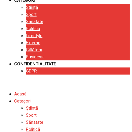
CATEGORII
Știință
Sport
Sănătate
Politică
Lifestyle
Externe
Călătorii
Business
CONFIDENTIALITATE
GDPR
Acasă
Categorii
Știință
Sport
Sănătate
Politică