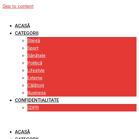
Skip to content
ACASĂ
CATEGORII
Știință
Sport
Sănătate
Politică
Lifestyle
Externe
Călătorii
Business
CONFIDENTIALITATE
GDPR
ACASĂ