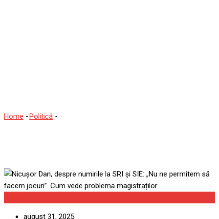
Nicușor Dan, despre
numirile la SRI și SIE: „Nu
ne permitem să facem
jocuri”. Cum vede
problema magistraților
Home
-
Politică
-
Nicușor Dan, despre numirile la SRI și SIE: „Nu ne
permitem să facem jocuri”. Cum vede problema magistraților
Politică
august 31, 2025