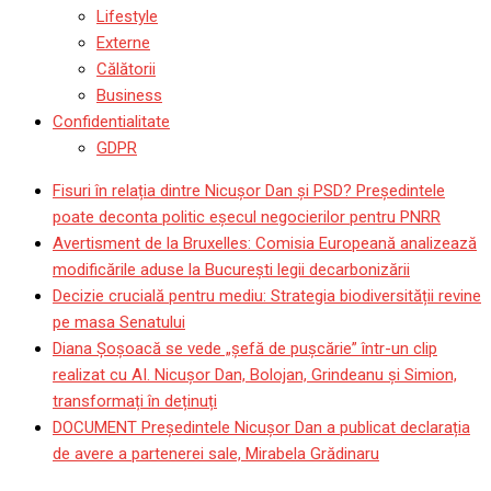
Lifestyle
Externe
Călătorii
Business
Confidentialitate
GDPR
Fisuri în relația dintre Nicușor Dan și PSD? Președintele
poate deconta politic eșecul negocierilor pentru PNRR
Avertisment de la Bruxelles: Comisia Europeană analizează
modificările aduse la București legii decarbonizării
Decizie crucială pentru mediu: Strategia biodiversității revine
pe masa Senatului
Diana Șoșoacă se vede „șefă de pușcărie” într-un clip
realizat cu AI. Nicușor Dan, Bolojan, Grindeanu și Simion,
transformați în deținuți
DOCUMENT Președintele Nicușor Dan a publicat declarația
de avere a partenerei sale, Mirabela Grădinaru