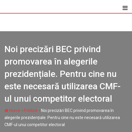
Skip
to
content
Noi precizări BEC privind
promovarea în alegerile
prezidențiale. Pentru cine nu
este necesară utilizarea CMF-
ul unui competitor electoral
-
-
Home
Politică
Noi precizări BEC privind promovarea în
alegerile prezidențiale. Pentru cine nu este necesară utilizarea
CMF-ul unui competitor electoral