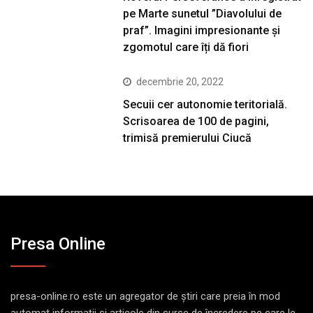
pe Marte sunetul ”Diavolului de
praf”. Imagini impresionante și
zgomotul care îți dă fiori
decembrie 20, 2022
Secuii cer autonomie teritorială.
Scrisoarea de 100 de pagini,
trimisă premierului Ciucă
Presa Online
presa-online.ro este un agregator de ştiri care preia în mod
automat informaţii şi articole din surse de încredere pe care le