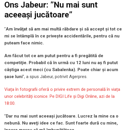
Ons Jabeur: ”Nu mai sunt
aceeași jucătoare”
”
Am învăţat să am mai multă răbdare şi să accept şi tot ce
mi se întâmplă în ce priveşte accidentările, pentru că nu
puteam face nimic.
Am făcut tot ce am putut pentru a fi pregătită de
competiţie. Probabil că în urmă cu 12 luni nu aş fi putut
câştiga acest meci (cu Sabalenka). Poate chiar şi acum
şase luni
”, a spus Jabeur, potrivit Agerpres.
Viața în fotografii oferă o privire extrem de personală în viața
unor celebrități iconice. Pe DIGI Life și Digi Online, azi de la
18:00.
”
Dar nu mai sunt aceeaşi jucătoare. Lucrez la mine ca o
nebună. Nu aveţi idee ce fac. Sunt foarte dură cu mine,