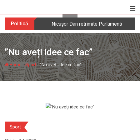
Skip
to
content
Politică
Nicușor Dan retrimite Parlamentului legea 
”Nu aveți idee ce fac”
-
-
Home
Sport
”Nu aveți idee ce fac”
Sport