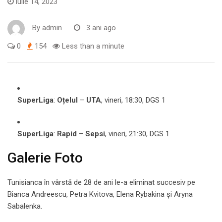
iulie 14, 2023
By
admin
3 ani ago
0
154
Less than a minute
SuperLiga
:
Oțelul
–
UTA
, vineri, 18:30, DGS 1
SuperLiga
:
Rapid
–
Sepsi
, vineri, 21:30, DGS 1
Galerie Foto
Tunisianca în vârstă de 28 de ani le-a eliminat succesiv pe
Bianca Andreescu, Petra Kvitova, Elena Rybakina şi Aryna
Sabalenka.