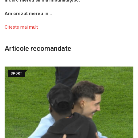
încerc mereu să mă îmbunătăţesc.
Am crezut mereu în…
Citeste mai mult
Articole recomandate
SPORT
Lovitură de proporții: Ioan Varga, gata să renunțe…
august 7, 2026