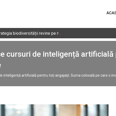
ACA
rategia biodiversității revine pe masa Senatului
 cursuri de inteligență artificială
e
 inteligență artificială pentru toți angajații. Suma colosală pe care o in