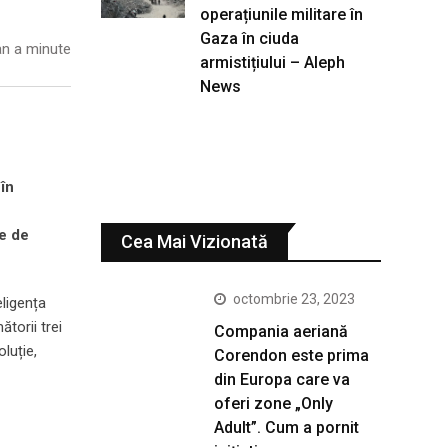
operațiunile militare în
Gaza în ciuda
n a minute
armistițiului – Aleph
News
 în
te de
Cea Mai Vizionată
octombrie 23, 2023
eligența
ătorii trei
Compania aeriană
luție,
Corendon este prima
din Europa care va
oferi zone „Only
Adult”. Cum a pornit