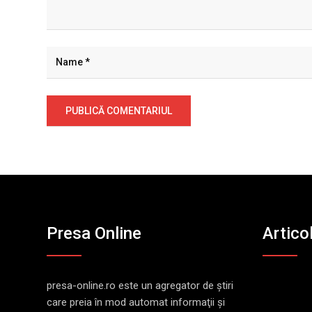
Presa Online
Artico
presa-online.ro este un agregator de ştiri
care preia în mod automat informaţii şi