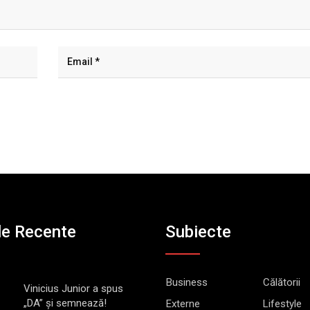
le Recente
Subiecte
Business
Călătorii
Vinicius Junior a spus
„DA” și semnează!
Externe
Lifestyle