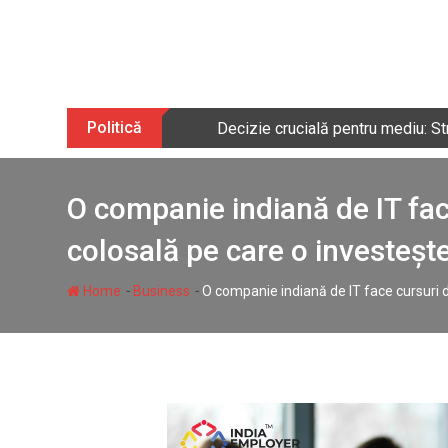
Skip
to
content
Politică
Decizie crucială pentru mediu: St
O companie indiană de IT face
colosală pe care o investeșt
-
-
Home
Business
O companie indiană de IT face cursuri de