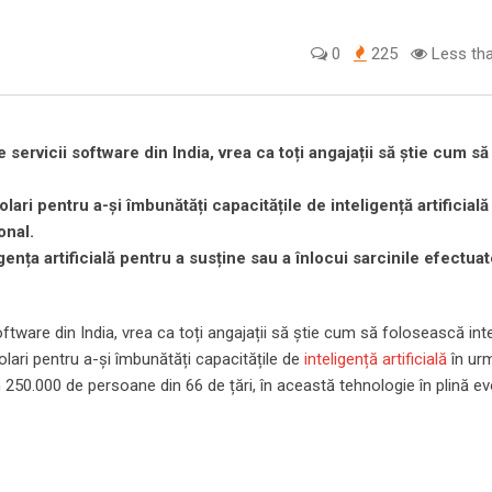
0
225
Less tha
 servicii software din India, vrea ca toți angajații să știe cum să
lari pentru a-și îmbunătăți capacitățile de inteligență artificială
onal.
ența artificială pentru a susține sau a înlocui sarcinile efectua
software din India, vrea ca toți angajații să știe cum să folosească int
dolari pentru a-și îmbunătăți capacitățile de
inteligență artificială
în urm
in 250.000 de persoane din 66 de țări, în această tehnologie în plină evo