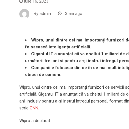
iulie 16, 2023
By
admin
3 ani ago
Wipro, unul dintre cei mai importanți furnizori de
folosească inteligența artificială.
Gigantul IT a anunțat că va cheltui 1 miliard de do
următorii trei ani și pentru a-și instrui întregul pers
Companiile folosesc din ce în ce mai mult intelig
obicei de oameni.
Wipro, unul dintre cei mai importanți furnizori de servicii 
artificială. Gigantul IT a anunțat că va cheltui 1 miliard de 
ani, inclusiv pentru a-și instrui întregul personal, format d
scrie
CNN
.
Wipro a declarat…