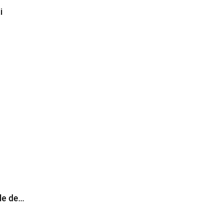
i
de de…