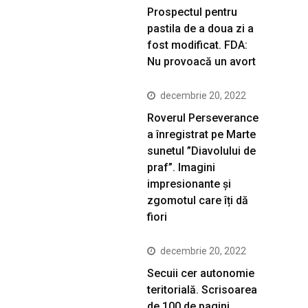
Prospectul pentru
pastila de a doua zi a
fost modificat. FDA:
Nu provoacă un avort
decembrie 20, 2022
Roverul Perseverance
a înregistrat pe Marte
sunetul ”Diavolului de
praf”. Imagini
impresionante și
zgomotul care îți dă
fiori
decembrie 20, 2022
Secuii cer autonomie
teritorială. Scrisoarea
de 100 de pagini,