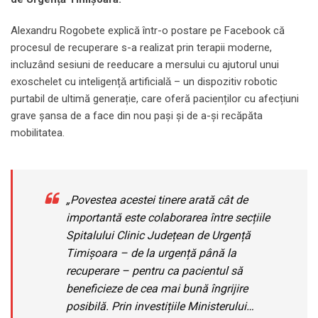
Alexandru Rogobete explică într-o postare pe Facebook că
procesul de recuperare s-a realizat prin terapii moderne,
incluzând sesiuni de reeducare a mersului cu ajutorul unui
exoschelet cu inteligențǎ artificialǎ – un dispozitiv robotic
purtabil de ultimă generație, care oferă pacienților cu afecțiuni
grave șansa de a face din nou pași și de a-și recăpăta
mobilitatea.
„Povestea acestei tinere arată cât de
importantă este colaborarea între secțiile
Spitalului Clinic Județean de Urgență
Timișoara – de la urgență până la
recuperare – pentru ca pacientul să
beneficieze de cea mai bună îngrijire
posibilă. Prin investițiile Ministerului…