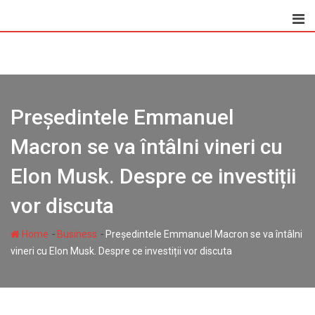
Skip
to
content
Președintele Emmanuel
Macron se va întâlni vineri cu
Elon Musk. Despre ce investiții
vor discuta
-
-
Home
Business
Președintele Emmanuel Macron se va întâlni
vineri cu Elon Musk. Despre ce investiții vor discuta