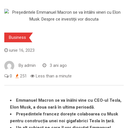
Business
iunie 16, 2023
By
admin
3 ani ago
0
251
Less than a minute
Emmanuel Macron se va înâlni vine cu CEO-ul Tesla,
Elon Musk, a doua oară în ultima perioadă.
Președintele francez dorește colaboarea cu Musk
pentru construcția unei noi gigafabrici Tesla în țară.
Un alt subiect pe care îl vor discutat Emmanuel