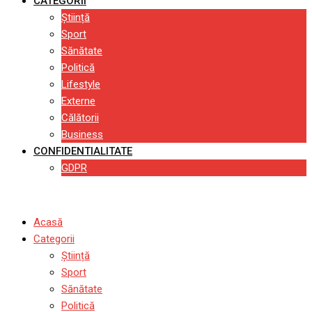
CATEGORII
Știință
Sport
Sănătate
Politică
Lifestyle
Externe
Călătorii
Business
CONFIDENTIALITATE
GDPR
Acasă
Categorii
Știință
Sport
Sănătate
Politică