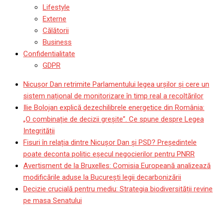
Lifestyle
Externe
Călătorii
Business
Confidentialitate
GDPR
Nicușor Dan retrimite Parlamentului legea urșilor și cere un
sistem național de monitorizare în timp real a recoltărilor
Ilie Bolojan explică dezechilibrele energetice din România:
„O combinație de decizii greșite”. Ce spune despre Legea
Integrității
Fisuri în relația dintre Nicușor Dan și PSD? Președintele
poate deconta politic eșecul negocierilor pentru PNRR
Avertisment de la Bruxelles: Comisia Europeană analizează
modificările aduse la București legii decarbonizării
Decizie crucială pentru mediu: Strategia biodiversității revine
pe masa Senatului