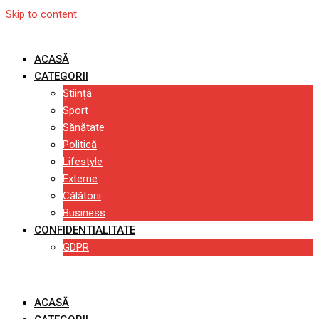
Skip to content
ACASĂ
CATEGORII
Știință
Sport
Sănătate
Politică
Lifestyle
Externe
Călătorii
Business
CONFIDENTIALITATE
GDPR
ACASĂ