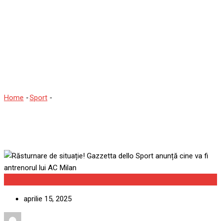
Răsturnare de situație!
Gazzetta dello Sport
anunță cine va fi
antrenorul lui AC Milan
Home
-
Sport
-
Răsturnare de situație! Gazzetta dello Sport
anunță cine va fi antrenorul lui AC Milan
Sport
aprilie 15, 2025