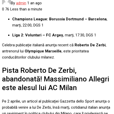
By
admin
1 an ago
0
76
Less than a minute
Champions League: Borussia Dortmund – Barcelona
,
marți, 22:00, DGS 1
Liga 2: Voluntari – FC Argeș
, marți, 17:30, DGS 1
Celebra publicație italiană anunţa recent că
Roberto De Zerbi
,
antrenorul lui
Olympique Marseille
, este prioritatea
conducătorilor clubului milanez.
Pista Roberto De Zerbi,
abandonată! Massimiliano Allegri
este alesul lui AC Milan
Pe 2 aprilie, un articol al publicaţiei Gazzetta dello Sport anunţa o
probabilă venire a lui De Zerbi, însă marţi, cotidianul italian anunţa
un reviriment în politica clubului din Milano, care îl privilegiază pe