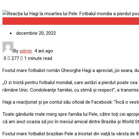
Sport
decembrie 20, 2022
By
admin
4 ani ago
0
277
1 minute read
Fostul mare fotbalist român Gheorghe Hagi a apreciat, joi seara, dup
„O zi tristă pentru fotbalul mondial, care astăzi a pierdut poate cea
rămâne Unic. Condoleanţe familiei, cu stimă şi respect”, a transmi
Hagi a reacţionat şi pe contul său oficial de Facebook: ”Încă o ves
Toate gândurile mele merg spre familia lui Pele, către toţi cei apropi
că am avut ocazia să joc în meciul amical dintre Brazilia şi World Sta
Fostul mare fotbalist brazilian Pele a încetat din viaţă la vârsta de 82