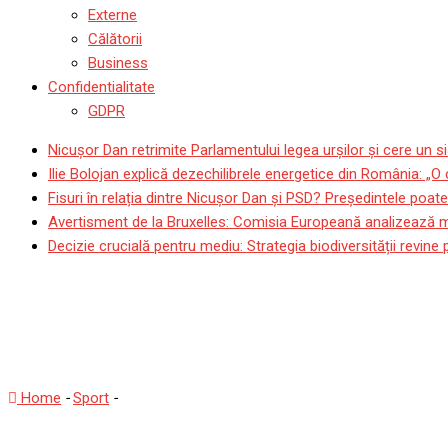
Externe
Călătorii
Business
Confidentialitate
GDPR
Nicușor Dan retrimite Parlamentului legea urșilor și cere un si
Ilie Bolojan explică dezechilibrele energetice din România: „O
Fisuri în relația dintre Nicușor Dan și PSD? Președintele poat
Avertisment de la Bruxelles: Comisia Europeană analizează mod
Decizie crucială pentru mediu: Strategia biodiversității revin
Reacția lui Hagi la moartea
importantă personalitate
Home
-
Sport
-
Reacția lui Hagi la moartea lui Pele: Fotbalul mon