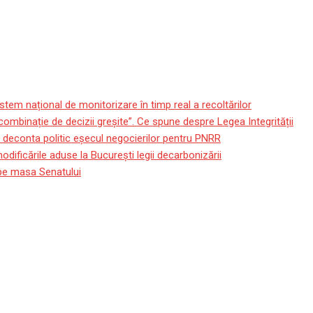
stem național de monitorizare în timp real a recoltărilor
 combinație de decizii greșite”. Ce spune despre Legea Integrității
e deconta politic eșecul negocierilor pentru PNRR
ificările aduse la București legii decarbonizării
e pe masa Senatului
 lui Pele: Fotbalul mondia a 
dia a pierdut poate cea mai importantă personalitate