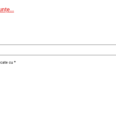
nunțe…
rcate cu
*