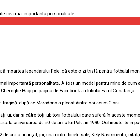
ă moartea legendarului Pele, că este o zi tristă pentru fotbalul mond
 mai importantă personalitate. A fost un model pentru mine de cum a ju
s Gheorghe Hagi pe pagina de Facebook a clubului Farul Constanţa.
te tragică, după ce Maradona a plecat dintre noi acum 2 ani.
aţi lui, dar şi către toţi iubitorii fotbalului care suferă în aceste m
rs, la aniversarea de 50 de ani a lui Pele, în 1990. Odihneşte-te în pa
 de ani, a anunţat, joi, una dintre fiicele sale, Kely Nascimento, citată