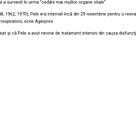
l a survenit în urma ”cedării mai multor organe vitale”.
958, 1962, 1970), Pele era internat încă din 29 noiembrie pentru o ree
respiratorii, scrie Agerpres
şi că Pele a avut nevoie de tratament intensiv din cauza disfuncţiilor