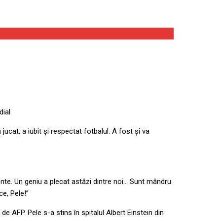
ial.
cat, a iubit şi respectat fotbalul. A fost şi va
omente. Un geniu a plecat astăzi dintre noi… Sunt mândru
ce, Pele!”
 de AFP. Pele s-a stins în spitalul Albert Einstein din