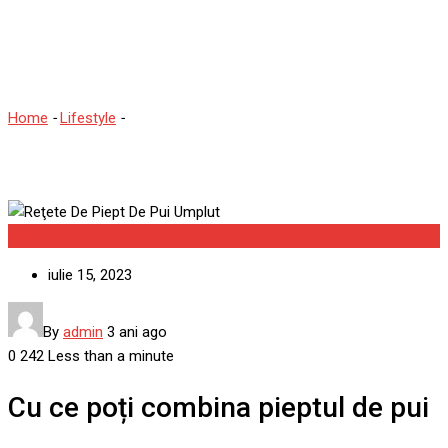
Reţete De Piept De Pui
Umplut
Home
-
Lifestyle
-
Reţete De Piept De Pui Umplut
Lifestyle
iulie 15, 2023
By
admin
3 ani ago
0
242
Less than a minute
Cu ce poți combina pieptul de pui