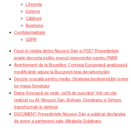
Lifestyle
Externe
Călătorii
Business
Confidentialitate
GDPR
Fisuri în relația dintre Nicușor Dan și PSD? Președintele
poate deconta politic eșecul negocierilor pentru PNRR
Avertisment de la Bruxelles: Comisia Europeană analizează
modificările aduse la București legii decarbonizării
Decizie crucială pentru mediu: Strategia biodiversității revine
pe masa Senatului
Diana Șoșoacă se vede „șefă de pușcărie” într-un clip
realizat cu AI. Nicușor Dan, Bolojan, Grindeanu și Simion,
transformați în deținuți
DOCUMENT Președintele Nicușor Dan a publicat declarația
de avere a partenerei sale, Mirabela Grădinaru