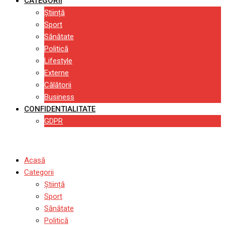
CATEGORII
Știință
Sport
Sănătate
Politică
Lifestyle
Externe
Călătorii
Business
CONFIDENTIALITATE
GDPR
Acasă
Categorii
Știință
Sport
Sănătate
Politică