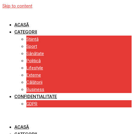
Skip to content
ACASĂ
CATEGORII
Știință
Sport
Sănătate
Politică
Lifestyle
Externe
Călătorii
Business
CONFIDENTIALITATE
GDPR
ACASĂ