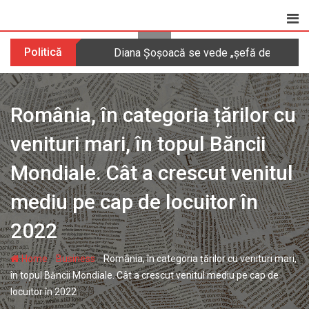
Skip
to
content
Politică
Diana Șoșoacă se vede „șefă de pușcărie” 
România, în categoria țărilor cu
venituri mari, în topul Băncii
Mondiale. Cât a crescut venitul
mediu pe cap de locuitor în
2022
-
-
Home
Business
România, în categoria țărilor cu venituri mari,
în topul Băncii Mondiale. Cât a crescut venitul mediu pe cap de
locuitor în 2022