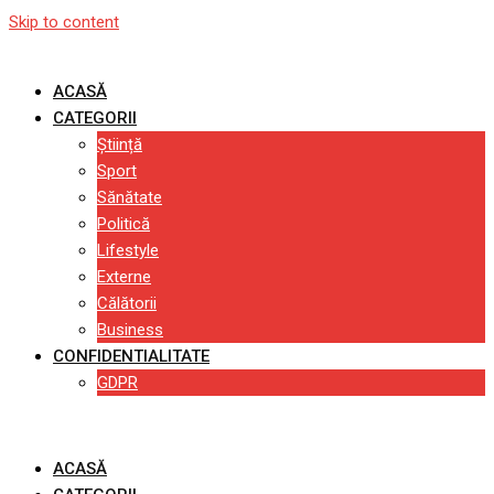
Skip to content
ACASĂ
CATEGORII
Știință
Sport
Sănătate
Politică
Lifestyle
Externe
Călătorii
Business
CONFIDENTIALITATE
GDPR
ACASĂ