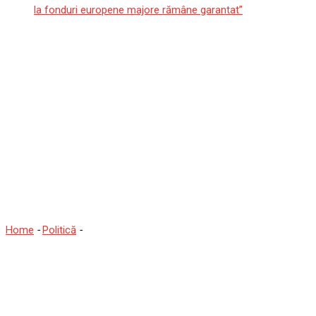
la fonduri europene majore rămâne garantat”
Șeful Cancelariei lui
Bolojan, acuzat de abuzuri
asupra angajaților: „A
transformat curtea
Guvernului în garaj privat”.
Sindicaliștii îi cer demisia
Home
-
Politică
-
Șeful Cancelariei lui Bolojan, acuzat de abuzuri
asupra angajaților: „A transformat curtea Guvernului în garaj
privat”. Sindicaliștii îi cer demisia