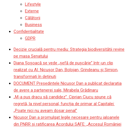
Lifestyle
Externe
Călătorii
Business
Confidentialitate
GDPR
Decizie crucială pentru mediu: Strategia biodiversității revine
pe masa Senatului
Diana Șoșoacă se vede „șefă de pușcărie” într-un clip
realizat cu AI. Nicușor Dan, Bolojan, Grindeanu și Simion,
transformați în deținuți
DOCUMENT Președintele Nicușor Dan a publicat declarația
de avere a partenerei sale, Mirabela Grădinaru
„M-a pus dracu să candidez”. Ciprian Ciucu spune că
regretă, la nivel personal, funcția de primar al Capitalei:
„Poate nici nu aveam dosar penal”
Nicușor Dan a promulgat legile necesare pentru jaloanele
din PNRR și ratificarea Acordului SAFE: „Accesul României