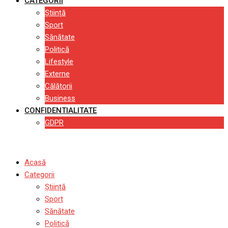
CATEGORII
Știință
Sport
Sănătate
Politică
Lifestyle
Externe
Călătorii
Business
CONFIDENTIALITATE
GDPR
Acasă
Categorii
Știință
Sport
Sănătate
Politică