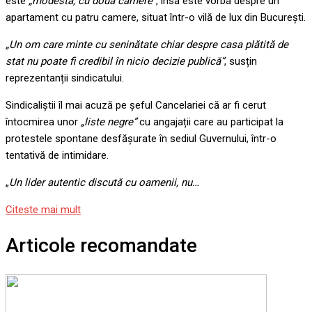
este
„modestă, cu două camere”
, însă este vorba despre un
apartament cu patru camere, situat într-o vilă de lux din București.
„Un om care minte cu seninătate chiar despre casa plătită de
stat nu poate fi credibil în nicio decizie publică”
, susțin
reprezentanții sindicatului.
Sindicaliștii îl mai acuză pe șeful Cancelariei că ar fi cerut
întocmirea unor
„liste negre”
cu angajații care au participat la
protestele spontane desfășurate în sediul Guvernului, într-o
tentativă de intimidare.
„
Un lider autentic discută cu oamenii, nu…
Citeste mai mult
Articole recomandate