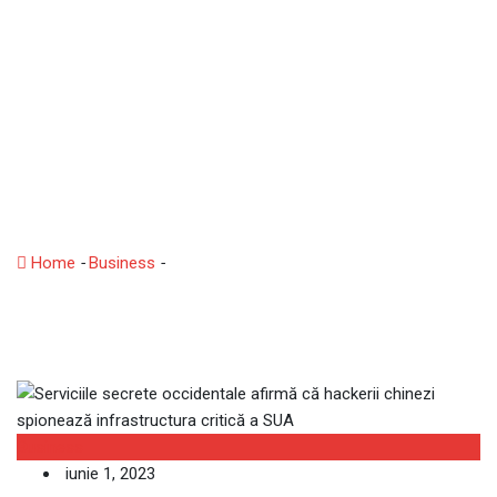
Serviciile secrete
occidentale afirmă că
hackerii chinezi spionează
infrastructura critică a
SUA
Home
-
Business
-
Serviciile secrete occidentale afirmă că
hackerii chinezi spionează infrastructura critică a SUA
Business
iunie 1, 2023