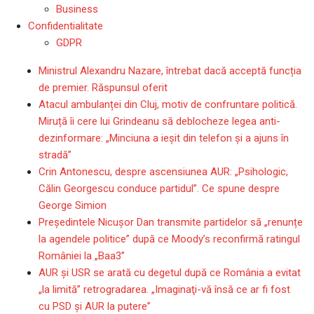
Business
Confidentialitate
GDPR
Ministrul Alexandru Nazare, întrebat dacă acceptă funcția
de premier. Răspunsul oferit
Atacul ambulanței din Cluj, motiv de confruntare politică.
Miruță îi cere lui Grindeanu să deblocheze legea anti-
dezinformare: „Minciuna a ieșit din telefon și a ajuns în
stradă”
Crin Antonescu, despre ascensiunea AUR: „Psihologic,
Călin Georgescu conduce partidul”. Ce spune despre
George Simion
Președintele Nicușor Dan transmite partidelor să „renunțe
la agendele politice” după ce Moody’s reconfirmă ratingul
României la „Baa3”
AUR și USR se arată cu degetul după ce România a evitat
„la limită” retrogradarea. „Imaginaţi-vă însă ce ar fi fost
cu PSD şi AUR la putere”