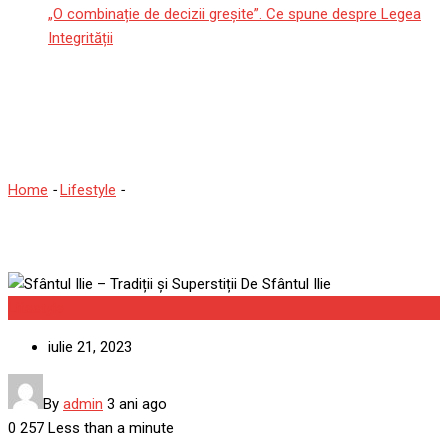
„O combinație de decizii greșite”. Ce spune despre Legea
Integrității
Sfântul Ilie – Tradiții și
Superstiții De Sfântul Ilie
Home
-
Lifestyle
-
Sfântul Ilie – Tradiții și Superstiții De Sfântul Ilie
Lifestyle
iulie 21, 2023
By
admin
3 ani ago
0
257
Less than a minute