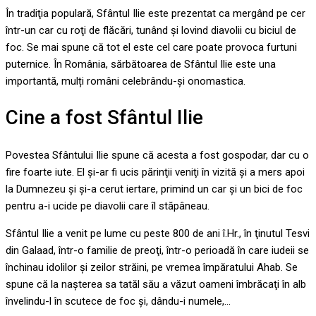
În tradiţia populară, Sfântul Ilie este prezentat ca mergând pe cer
într-un car cu roţi de flăcări, tunând şi lovind diavolii cu biciul de
foc. Se mai spune că tot el este cel care poate provoca furtuni
puternice. În România, sărbătoarea de Sfântul Ilie este una
importantă, mulți români celebrându-și onomastica.
Cine a fost Sfântul Ilie
Povestea Sfântului Ilie spune că acesta a fost gospodar, dar cu o
fire foarte iute. El şi-ar fi ucis părinţii veniţi în vizită şi a mers apoi
la Dumnezeu şi şi-a cerut iertare, primind un car şi un bici de foc
pentru a-i ucide pe diavolii care îl stăpâneau.
Sfântul Ilie a venit pe lume cu peste 800 de ani î.Hr., în ţinutul Tesvi
din Galaad, într-o familie de preoţi, într-o perioadă în care iudeii se
închinau idolilor şi zeilor străini, pe vremea împăratului Ahab. Se
spune că la naşterea sa tatăl său a văzut oameni îmbrăcaţi în alb
învelindu-l în scutece de foc şi, dându-i numele,…