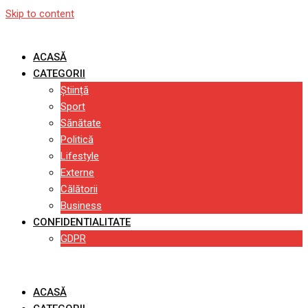
Skip to content
ACASĂ
CATEGORII
Știință
Sport
Sănătate
Politică
Lifestyle
Externe
Călătorii
Business
CONFIDENTIALITATE
GDPR
ACASĂ