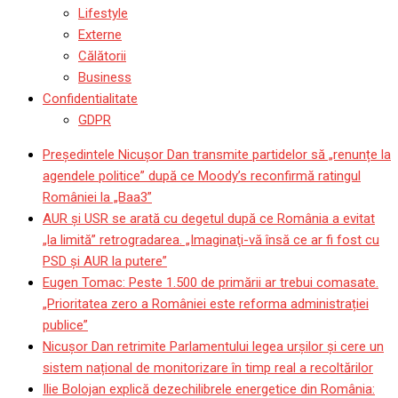
Lifestyle
Externe
Călătorii
Business
Confidentialitate
GDPR
Președintele Nicușor Dan transmite partidelor să „renunțe la
agendele politice” după ce Moody’s reconfirmă ratingul
României la „Baa3”
AUR și USR se arată cu degetul după ce România a evitat
„la limită” retrogradarea. „Imaginaţi-vă însă ce ar fi fost cu
PSD şi AUR la putere”
Eugen Tomac: Peste 1.500 de primării ar trebui comasate.
„Prioritatea zero a României este reforma administrației
publice”
Nicușor Dan retrimite Parlamentului legea urșilor și cere un
sistem național de monitorizare în timp real a recoltărilor
Ilie Bolojan explică dezechilibrele energetice din România: