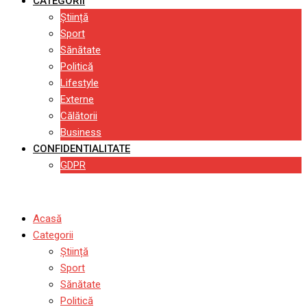
CATEGORII
Știință
Sport
Sănătate
Politică
Lifestyle
Externe
Călătorii
Business
CONFIDENTIALITATE
GDPR
Acasă
Categorii
Știință
Sport
Sănătate
Politică