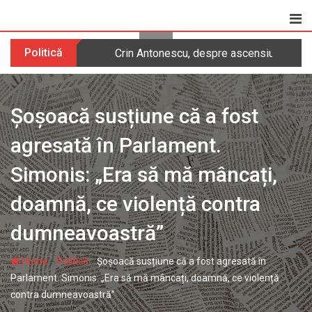
Skip
to
content
Politică
Crin Antonescu, despre ascensiunea AUR
Șoșoacă susțiune că a fost
agresată în Parlament.
Simonis: „Era să mă mâncați,
doamnă, ce violență contra
dumneavoastră”
-
-
Home
Politică
Șoșoacă susțiune că a fost agresată în
Parlament. Simonis: „Era să mă mâncați, doamnă, ce violență
contra dumneavoastră”