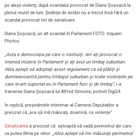
pe aleșii violenți, după scandalul provocat de Diana Șoșoacă la
plenul reunit de luni. Ședința de astăzi nu a trecut însă fără un
scandal provocat tot de senatoare.
Diana Șoșoacă, un alt scandal în Parlament FOTO: Inquam
Photos
„Asta e democrația pe care o instituiți. Ieri ați provocat o
imensă mizerie în Parlament și ați avut un limbaj suburban.
Abia aștept să adoptați acest regulament ca să plătiți și
dumneavoastră pentru limbajul suburban și toate violențele pe
care le-am suportat eu în Parlament fizic și de limbaj”
, i-a
transmis Diana Șoșoacă lui Alfred Simonis, potrivit Digi24.
În replică, președintele interimar al Camerei Deputaților a
precizat că „era să mă mâncați, doamnă, ce violențe”.
Senatoarea
a precizat că așteaptă să vadă perimetrul din care
va putea filma pe viitor:
„Abia aștept să îmi măsurați perimetrul