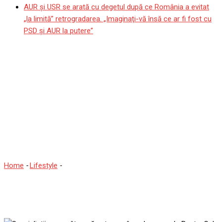
AUR și USR se arată cu degetul după ce România a evitat
„la limită” retrogradarea. „Imaginaţi-vă însă ce ar fi fost cu
PSD şi AUR la putere”
Specialiștii spun câte ouă
putem mânca la masa de
Paște. Cel mai bun
moment pentru a le
consuma
Home
-
Lifestyle
-
Specialiștii spun câte ouă putem mânca la
masa de Paște. Cel mai bun moment pentru a le consuma