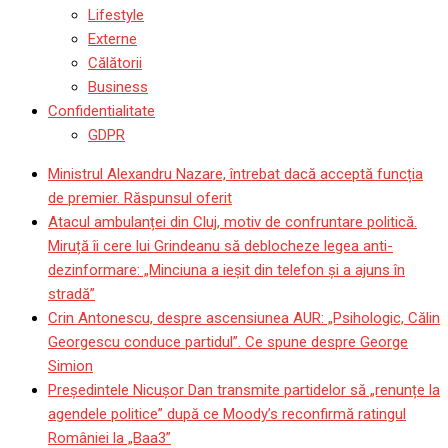
Lifestyle
Externe
Călătorii
Business
Confidentialitate
GDPR
Ministrul Alexandru Nazare, întrebat dacă acceptă funcția
de premier. Răspunsul oferit
Atacul ambulanței din Cluj, motiv de confruntare politică.
Miruță îi cere lui Grindeanu să deblocheze legea anti-
dezinformare: „Minciuna a ieșit din telefon și a ajuns în
stradă”
Crin Antonescu, despre ascensiunea AUR: „Psihologic, Călin
Georgescu conduce partidul”. Ce spune despre George
Simion
Președintele Nicușor Dan transmite partidelor să „renunțe la
agendele politice” după ce Moody’s reconfirmă ratingul
României la „Baa3”