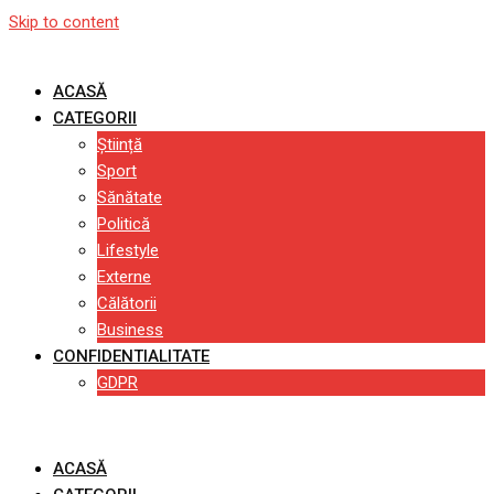
Skip to content
ACASĂ
CATEGORII
Știință
Sport
Sănătate
Politică
Lifestyle
Externe
Călătorii
Business
CONFIDENTIALITATE
GDPR
ACASĂ