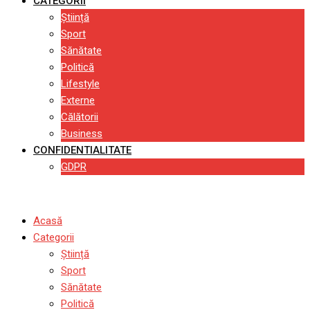
CATEGORII
Știință
Sport
Sănătate
Politică
Lifestyle
Externe
Călătorii
Business
CONFIDENTIALITATE
GDPR
Acasă
Categorii
Știință
Sport
Sănătate
Politică