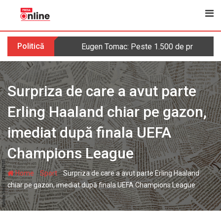
Skip
to
content
Politică
Eugen Tomac: Peste 1.500 de primării ar 
Surpriza de care a avut parte
Erling Haaland chiar pe gazon,
imediat după finala UEFA
Champions League
-
-
Home
Sport
Surpriza de care a avut parte Erling Haaland
chiar pe gazon, imediat după finala UEFA Champions League