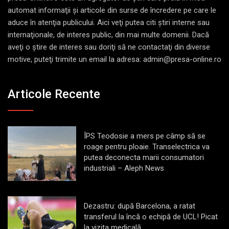
automat informaţii şi articole din surse de încredere pe care le
aduce în atenţia publicului. Aici veţi putea citi ştiri interne sau
internaţionale, de interes public, din mai multe domenii. Dacă
aveţi o ştire de interes sau doriţi să ne contactaţi din diverse
motive, puteţi trimite un email la adresa: admin@presa-online.ro
Articole Recente
ÎPS Teodosie a mers pe câmp să se
roage pentru ploaie. Transelectrica va
putea deconecta marii consumatori
industriali – Aleph News
Dezastru: după Barcelona, a ratat
transferul la încă o echipă de UCL! Picat
la vizita medicală