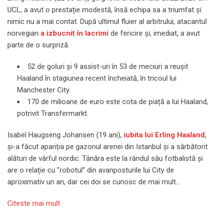
UCL, a avut o prestație modestă, însă echipa sa a triumfat și
nimic nu a mai contat. După ultimul fluier al arbitrului, atacantul
norvegian
a izbucnit în lacrimi
de fericire și, imediat, a avut
parte de o surpriză.
52 de goluri și 9 assist-uri în 53 de meciuri a reușit
Haaland în stagiunea recent încheiată, în tricoul lui
Manchester City.
170 de milioane de euro este cota de piață a lui Haaland,
potrivit Transfermarkt.
Isabel Haugseng Johansen (19 ani),
iubita lui Erling Haaland
,
și-a făcut apariția pe gazonul arenei din Istanbul și a sărbătorit
alături de vârful nordic. Tânăra este la rândul său fotbalistă și
are o relație cu ”robotul” din avanposturile lui City de
aproximativ un an, dar cei doi se cunosc de mai mult…
Citeste mai mult