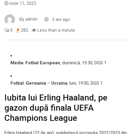
iunie 11, 2023
By
admin
3 ani ago
0
282
Less than a minute
Media
:
Fotbal European
, duminică, 19:30, DGS 1
Fotbal
:
Germania
–
Ucraina
, luni, 19:00, DGS 1
Iubita lui Erling Haaland, pe
gazon după finala UEFA
Champions League
Erling Haaland (22 de ani), golgheterul sezonului 2022/2023 din