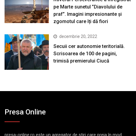
pe Marte sunetul ”Diavolului de
praf”. Imagini impresionante și
zgomotul care îți dă fiori
decembrie 20, 2022
Secuii cer autonomie teritorială.
Scrisoarea de 100 de pagini,
trimisă premierului Ciucă
Presa Online
presa-online.ro este un agregator de ştiri care preia în mod