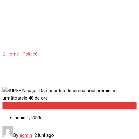
putea desemna noul
premier în următoarele 48
de ore
Home
-
Politică
-
SURSE Nicușor Dan ar putea desemna noul
premier în următoarele 48 de ore
Politică
iunie 1, 2026
By
admin
2 luni ago