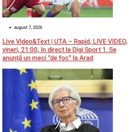
august 7, 2026
Live Video&Text | UTA – Rapid, LIVE VIDEO,
vineri, 21:00, în direct la Digi Sport 1. Se
anunță un meci ”de foc” la Arad