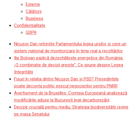
Externe
Călătorii
Business
Confidentialitate
GDPR
Nicușor Dan retrimite Parlamentului legea urșilor și cere un
sistem național de monitorizare în timp real a recoltărilor
Ilie Bolojan explică dezechilibrele energetice din România:
„O combinație de decizii greșite”. Ce spune despre Legea
Integrității
Fisuri în relația dintre Nicușor Dan și PSD? Președintele
poate deconta politic eșecul negocierilor pentru PNRR
Avertisment de la Bruxelles: Comisia Europeană analizează
modificările aduse la București legii decarbonizării
Decizie crucială pentru mediu: Strategia biodiversității revine
pe masa Senatului
SURSE Nicușor Dan ar