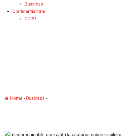
Business
Confidentialitate
GDPR
Telecomunicațiile care
ajută la căutarea
submersibilului pierdut
sunt furnizate de SpaceX
Home
-
Business
-
Telecomunicațiile care ajută la căutarea
submersibilului pierdut sunt furnizate de SpaceX