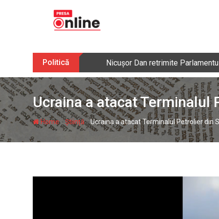
Skip
to
content
Politică
Nicușor Dan retrimite Parlamentulu
Ucraina a atacat Terminalul 
-
-
Home
Știință
Ucraina a atacat Terminalul Petrolier din