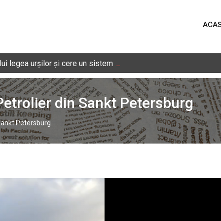
ACA
i legea urșilor și cere un sistem național de monitorizare în timp 
Petrolier din Sankt Petersburg
 Sankt Petersburg