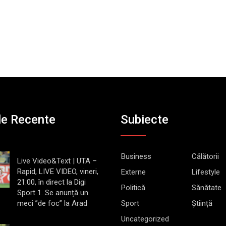
le Recente
Subiecte
Business
Călătorii
Live Video&Text | UTA –
Rapid, LIVE VIDEO, vineri,
Externe
Lifestyle
21:00, în direct la Digi
Politică
Sănătate
Sport 1. Se anunță un
meci ”de foc” la Arad
Sport
Știință
Uncategorized