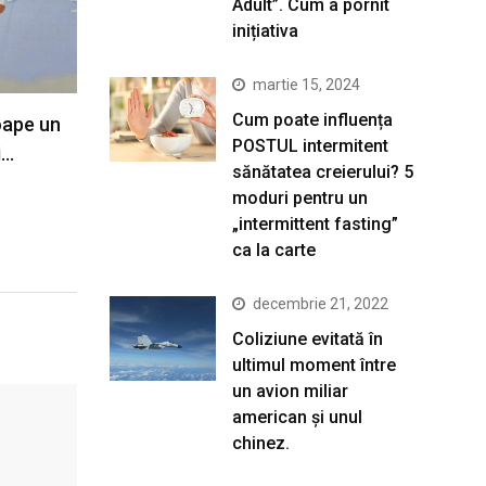
Adult”. Cum a pornit
inițiativa
martie 15, 2024
Cum poate influența
oape un
POSTUL intermitent
i…
sănătatea creierului? 5
moduri pentru un
„intermittent fasting”
ca la carte
decembrie 21, 2022
Coliziune evitată în
ultimul moment între
un avion miliar
american şi unul
chinez.