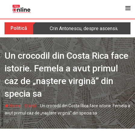
Skip
to
content
Politică
Crin Antonescu, despre ascensiunea AUR
Un crocodil din Costa Rica face
istorie. Femela a avut primul
caz de „naștere virgină” din
specia sa
-
-
Home
Știință
Un crocodil din Costa Rica face istorie. Femela a
avut primul caz de „naștere virgină” din specia sa