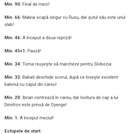
Min. 90:
Final de meci!
Min. 66:
Makrai scapă singur cu Rusu, dar șutul său este unul
slab!
Min. 46:
A început a doua repriză!
Min. 45+1:
Pauză!
Min. 34:
Toma reușește să marcheze pentru Slobozia
Min. 32:
Babati deschide scorul, după ce lovește excelent
balonul cu capul din careu!
Min. 20:
Ibrian centrează în careu, dar lovitura de cap a lui
Dimitrov este prinsă de Gyenge!
Min. 1:
A început meciul!
Echipele de start: