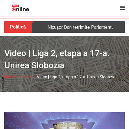
Skip
to
content
Politică
Nicușor Dan retrimite Parlamentului legea 
Video | Liga 2, etapa a 17-a.
Unirea Slobozia
-
-
Home
Sport
Video | Liga 2, etapa a 17-a. Unirea Slobozia