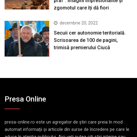
praf”. Imagini impresionante și
zgomotul care îți dă fiori
decembrie 20, 2022
Secuii cer autonomie teritorială.
Scrisoarea de 100 de pagini,
trimisă premierului Ciucă
Presa Online
presa-online.ro este un agregator de ştiri care preia în mod
automat informaţii şi articole din surse de încredere pe care le
aduce în atenţia publicului. Aici veţi putea citi ştiri interne sau