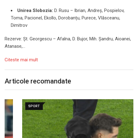
Unirea Slobozia:
D. Rusu – Ibrian, Andreș, Pospielov,
Toma, Pacionel, Ekollo, Dorobanțu, Purece, Vlăsceanu,
Dimitrov
Rezerve: Șt. Georgescu – Afalna, D. Bujor, Mih. Șandru, Aioanei,
Atanase,…
Citeste mai mult
Articole recomandate
SPORT