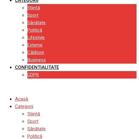
CATEGORII
Știință
Sport
Sănătate
Politică
Lifestyle
Externe
Călătorii
Business
CONFIDENTIALITATE
GDPR
Acasă
Categorii
Știință
Sport
Sănătate
Politică