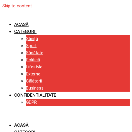
Skip to content
ACASĂ
CATEGORII
Știință
Sport
Sănătate
Politică
Lifestyle
Externe
Călătorii
Business
CONFIDENTIALITATE
GDPR
ACASĂ