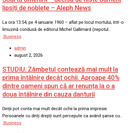
lipsiți de noblețe – Aleph News
La ora 13:54, pe 4 ianuarie 1960 – aflat pe locul mortului, într-o
limuzină condusă de editorul Michel Gallimard (nepotul…
Business
admin
august 2, 2026
STUDIU. Zâmbetul contează mai mult la
prima întâlnire decât ochii. Aproape 40%
dintre oameni spun că ar renunța la o a
doua întâlnire din cauza danturii
Dinții pot conta mai mult decât ochii la prima impresie.
Persoanele cu dinți drepți sunt percepute ca având șanse cu…
Business