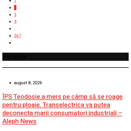
1
2
3
4
...
267
Recente
august 8, 2026
ÎPS Teodosie a mers pe câmp să se roage
pentru ploaie. Transelectrica va putea
deconecta marii consumatori industriali –
Aleph News