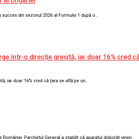
 al Ungariei
ău succes din sezonul 2026 al Formulei 1 după o…
 într-o direcție greșită, iar doar 16% cred că
tă, iar doar 16% cred că țara se află pe un…
le României. Parchetul General a stabilit că aparatul doborât vineri…