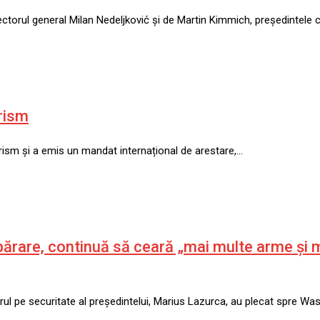
torul general Milan Nedeljković și de Martin Kimmich, președintele con
rism
rism și a emis un mandat internațional de arestare,…
 apărare, continuă să ceară „mai multe arme şi
lierul pe securitate al preşedintelui, Marius Lazurca, au plecat spre W