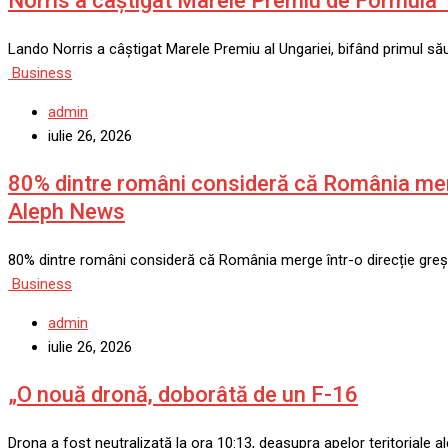
Norris a câștigat Marele Premiu de Formula 1
Lando Norris a câștigat Marele Premiu al Ungariei, bifând primul s
Business
admin
iulie 26, 2026
80% dintre români consideră că România merge
Aleph News
80% dintre români consideră că România merge într-o direcție greși
Business
admin
iulie 26, 2026
„O nouă dronă, doborâtă de un F-16
Drona a fost neutralizată la ora 10:13, deasupra apelor teritoriale a