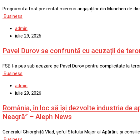
Programul a fost prezentat miercuri angajaților din München de direc
Business
admin
iulie 29, 2026
Pavel Durov se confruntă cu acuzații de tero
FSB l-a pus sub acuzare pe Pavel Durov pentru complicitate la tero
Business
admin
iulie 29, 2026
România, în loc să îşi dezvolte industria de
Neagră” – Aleph News
Generalul Ghiorghiţă Vlad, şeful Statului Major al Apărării, şi consi
Business