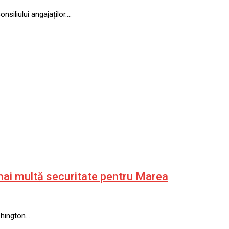
siliului angajaților.…
 mai multă securitate pentru Marea
ashington…