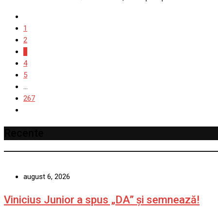
1
2
3
4
5
...
267
Recente
august 6, 2026
Vinicius Junior a spus „DA” și semnează!