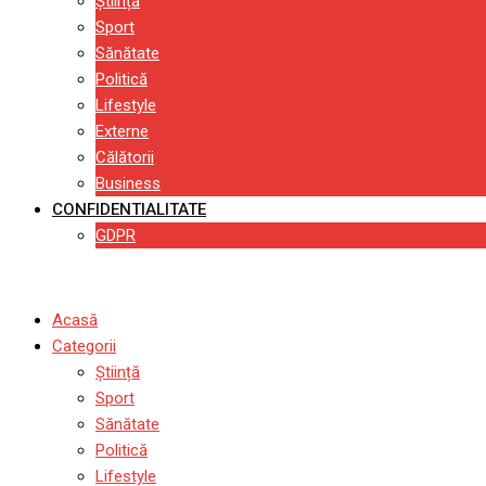
Știință
Sport
Sănătate
Politică
Lifestyle
Externe
Călătorii
Business
CONFIDENTIALITATE
GDPR
Acasă
Categorii
Știință
Sport
Sănătate
Politică
Lifestyle