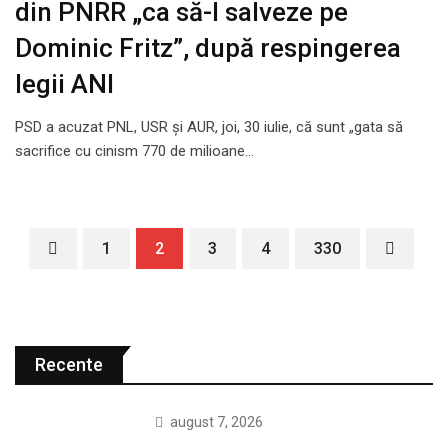
din PNRR „ca să-l salveze pe
Dominic Fritz”, după respingerea
legii ANI
PSD a acuzat PNL, USR și AUR, joi, 30 iulie, că sunt „gata să
sacrifice cu cinism 770 de milioane…
1
2
3
4
330
Recente
august 7, 2026