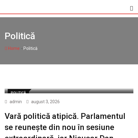
Skip
to
content
Politică
-
Home
Politică
POLITICĂ
admin
august 3, 2026
Vară politică atipică. Parlamentul
se reunește din nou în sesiune