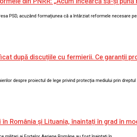
ormele din PNRR: „Acum încearcă să-și pună m
dresa PSD, acuzând formațiunea că a întârziat reformele necesare p
icat după discuțiile cu fermierii. Ce garanții p
ierilor despre proiectul de lege privind protecția mediului prin dreptul 
 în România și Lituania, înaintați în grad în m
ce militari ai Forțelor Aeriene Române au fost înaintați în…