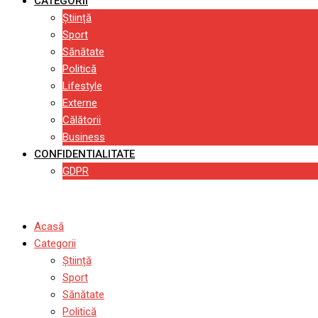
CATEGORII
Știință
Sport
Sănătate
Politică
Lifestyle
Externe
Călătorii
Business
CONFIDENTIALITATE
GDPR
Acasă
Categorii
Știință
Sport
Sănătate
Politică