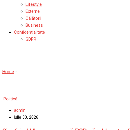
Lifestyle
Externe
Călătorii
Business
Confidentialitate
GDPR
Politică
Home
-
Politică
Politică
admin
iulie 30, 2026