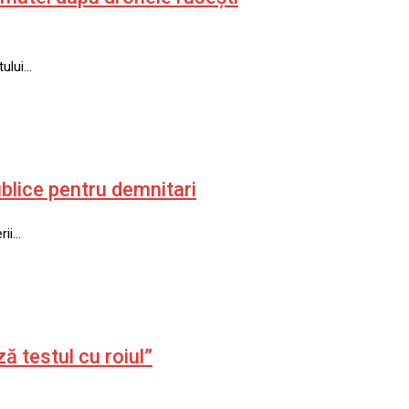
tului…
ublice pentru demnitari
rii…
 testul cu roiul”