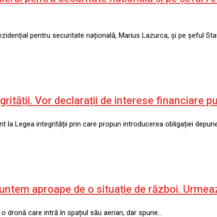
ezidențial pentru securitate națională, Marius Lazurca, și pe șeful Sta
ății. Vor declarații de interese financiare p
a Legea integrității prin care propun introducerea obligației depune
untem aproape de o situație de război. Urmează
 dronă care intră în spațiul său aerian, dar spune…