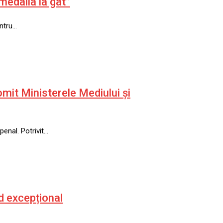
edalia la gât”
entru…
romit Ministerele Mediului și
penal. Potrivit…
od excepțional