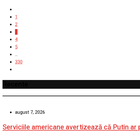
1
2
3
4
5
...
330
Recente
august 7, 2026
Serviciile americane avertizează că Putin a