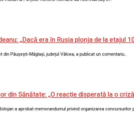
indeanu: „Dacă era în Rusia plonja de la etajul
ret din Păușești-Măglași, județul Vâlcea, a publicat un comentariu…
or din Sănătate: „O reacție disperată la o criz
ie Bolojan a aprobat memorandumul privind organizarea concursurilor 