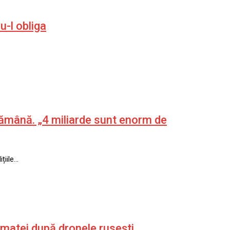
u-l obliga
tămână. „4 miliarde sunt enorm de
țiile…
Armatei după dronele rusești