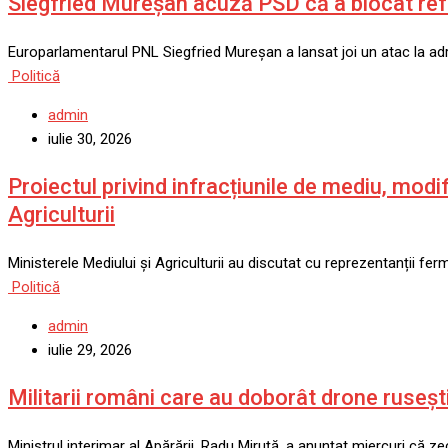
Siegfried Mureșan acuză PSD că a blocat ref
Europarlamentarul PNL Siegfried Mureșan a lansat joi un atac la a
Politică
admin
iulie 30, 2026
Proiectul privind infracțiunile de mediu, modif
Agriculturii
Ministerele Mediului și Agriculturii au discutat cu reprezentanții ferm
Politică
admin
iulie 29, 2026
Militarii români care au doborât drone rusești
Ministrul interimar al Apărării, Radu Miruță, a anunțat miercuri că ze