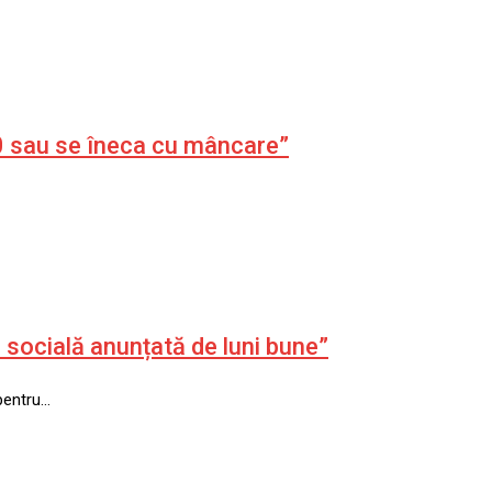
 10 sau se îneca cu mâncare”
ă socială anunțată de luni bune”
pentru…