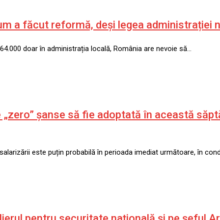
cum a făcut reformă, deși legea administrației n
464.000 doar în administrația locală, România are nevoie să…
e „zero” șanse să fie adoptată în această săp
larizării este puțin probabilă în perioada imediat următoare, în condi
lierul pentru securitate națională și pe șeful 