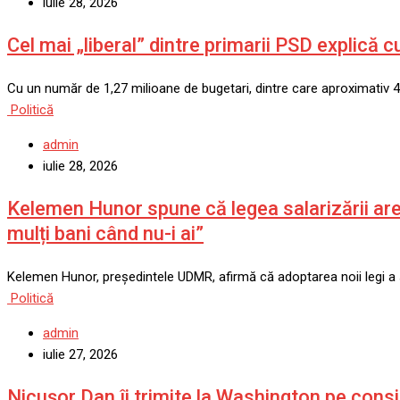
iulie 28, 2026
Cel mai „liberal” dintre primarii PSD explică 
Cu un număr de 1,27 milioane de bugetari, dintre care aproximativ 
Politică
admin
iulie 28, 2026
Kelemen Hunor spune că legea salarizării ar
mulți bani când nu-i ai”
Kelemen Hunor, președintele UDMR, afirmă că adoptarea noii legi a sa
Politică
admin
iulie 27, 2026
Nicușor Dan îi trimite la Washington pe consi