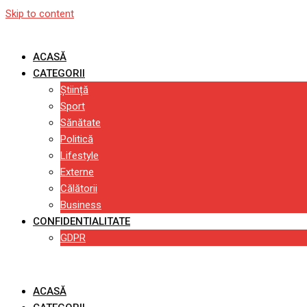
Skip to content
ACASĂ
CATEGORII
Știință
Sport
Sănătate
Politică
Lifestyle
Externe
Călătorii
Business
CONFIDENTIALITATE
GDPR
ACASĂ