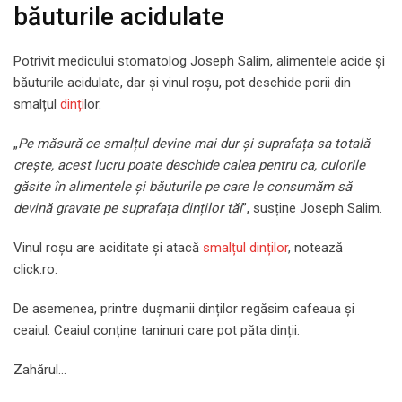
băuturile acidulate
Potrivit medicului stomatolog Joseph Salim, alimentele acide și
băuturile acidulate, dar și vinul roșu, pot deschide porii din
smalțul
dinți
lor.
„
Pe măsură ce smalțul devine mai dur și suprafața sa totală
crește, acest lucru poate deschide calea pentru ca, culorile
găsite în alimentele și băuturile pe care le consumăm să
devină gravate pe suprafața dinților tăi
”, susține Joseph Salim.
Vinul roșu are aciditate și atacă
smalțul dinților
, notează
click.ro.
De asemenea, printre dușmanii dinților regăsim cafeaua și
ceaiul. Ceaiul conține taninuri care pot păta dinții.
Zahărul…