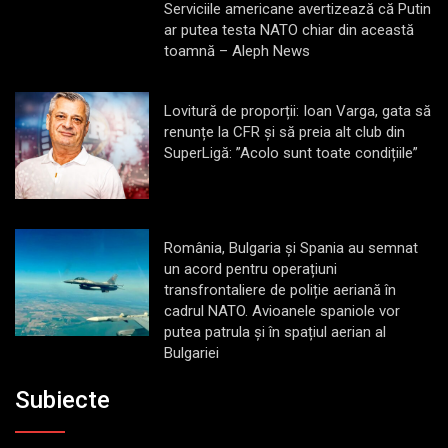
Serviciile americane avertizează că Putin
ar putea testa NATO chiar din această
toamnă – Aleph News
Lovitură de proporții: Ioan Varga, gata să
renunțe la CFR și să preia alt club din
SuperLigă: ”Acolo sunt toate condițiile”
România, Bulgaria și Spania au semnat
un acord pentru operațiuni
transfrontaliere de poliție aeriană în
cadrul NATO. Avioanele spaniole vor
putea patrula și în spațiul aerian al
Bulgariei
Subiecte