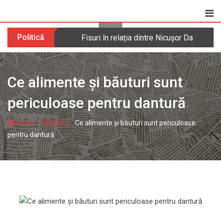
Skip
to
content
Politică
Fisuri în relația dintre Nicușor Dan și 
Ce alimente și băuturi sunt
periculoase pentru dantură
-
-
Home
Sănătate
Ce alimente și băuturi sunt periculoase
pentru dantură