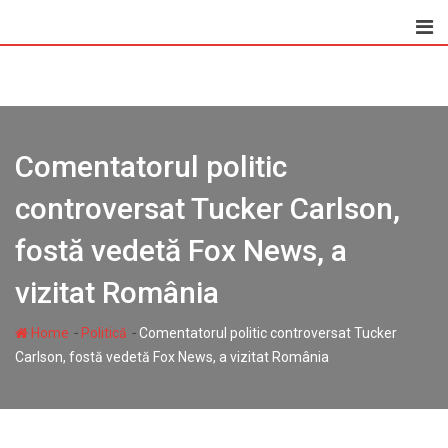
Skip
to
content
Comentatorul politic
controversat Tucker Carlson,
fostă vedetă Fox News, a
vizitat România
-
-
Home
Politică
Comentatorul politic controversat Tucker
Carlson, fostă vedetă Fox News, a vizitat România