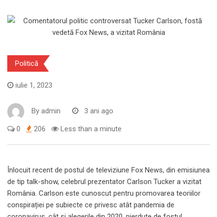
Politică
iulie 1, 2023
By
admin
3 ani ago
0
206
Less than a minute
Înlocuit recent de postul de televiziune Fox News, din emisiunea
de tip talk-show, celebrul prezentator Carlson Tucker a vizitat
România. Carlson este cunoscut pentru promovarea teoriilor
conspirației pe subiecte ce privesc atât pandemia de
coronavirus, cât și alegerile din 2020, pierdute de fostul