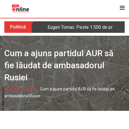
Skip
to
content
Politică
Eugen Tomac: Peste 1.500 de primării ar 
Cum a ajuns partidul AUR să
fie lăudat de ambasadorul
Rusiei
-
-
Home
Politică
Cum a ajuns partidul AUR să fie lăudat de
ambasadorul Rusiei