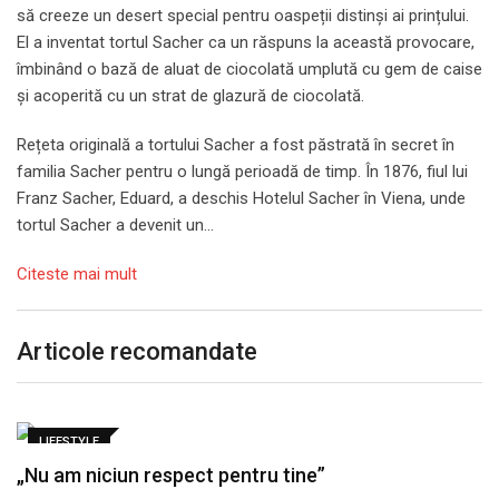
să creeze un desert special pentru oaspeții distinși ai prințului.
El a inventat tortul Sacher ca un răspuns la această provocare,
îmbinând o bază de aluat de ciocolată umplută cu gem de caise
și acoperită cu un strat de glazură de ciocolată.
Rețeta originală a tortului Sacher a fost păstrată în secret în
familia Sacher pentru o lungă perioadă de timp. În 1876, fiul lui
Franz Sacher, Eduard, a deschis Hotelul Sacher în Viena, unde
tortul Sacher a devenit un…
Citeste mai mult
Articole recomandate
LIFESTYLE
„Nu am niciun respect pentru tine”