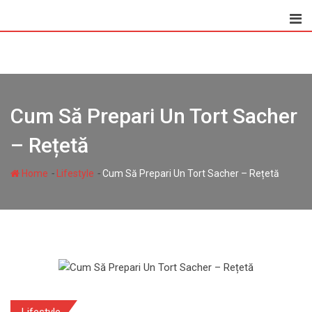
Skip
to
content
Cum Să Prepari Un Tort Sacher
– Rețetă
-
-
Home
Lifestyle
Cum Să Prepari Un Tort Sacher – Rețetă
Lifestyle