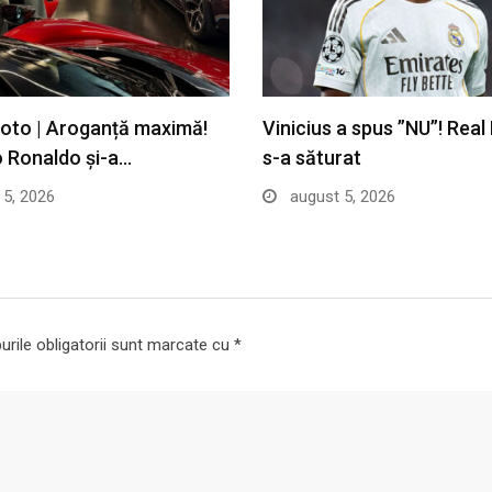
Foto | Aroganță maximă!
Vinicius a spus ”NU”! Real
o Ronaldo și-a…
s-a săturat
5, 2026
august 5, 2026
rile obligatorii sunt marcate cu
*