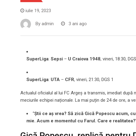
iulie 19, 2023
By
admin
3 ani ago
SuperLiga
:
Sepsi
–
U Craiova 1948
, vineri, 18:30, DG
SuperLiga
:
UTA
–
CFR
, vineri, 21:30, DGS 1
Actualul oficialul al lui FC Argeș a transmis, imediat după
meciurile echipei naționale. La mai puțin de 24 de ore, a ven
”
Știi ce aș vrea? Să zică Gică Popescu acum, cum a
mie. Acum e momentul cu Farul. Care e realitatea?
Gică Popescu, replică pentru 