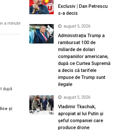
Exclusiv | Dan Petrescu
s-a decis
n a minute
august 5, 2026
Administrația Trump a
rambursat 100 de
miliarde de dolari
companiilor americane,
după ce Curtea Supremă
a decis că tarifele
impuse de Trump sunt
ilegale
st după
august 5, 2026
Vladimir Tkachuk,
lice și
apropiat al lui Putin și
șeful companiei care
produce drone