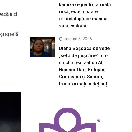
kamikaze pentru armată
rusă, este în stare
Dacă nici
critică după ce mașina
sa a explodat
 greșeală
august 5, 2026
Diana Șoșoacă se vede
„șefă de pușcărie” într-
un clip realizat cu AI.
Nicușor Dan, Bolojan,
Grindeanu și Simion,
transformați în deținuți