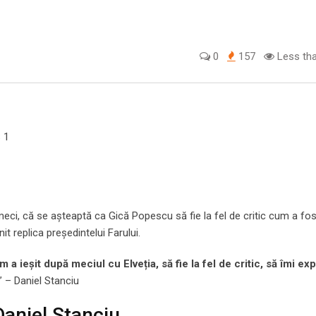
0
157
Less tha
S 1
 meci, că se așteaptă ca Gică Popescu să fie la fel de critic cum a fo
it replica președintelui Farului.
 ieșit după meciul cu Elveția, să fie la fel de critic, să îmi exp
” – Daniel Stanciu
Daniel Stanciu