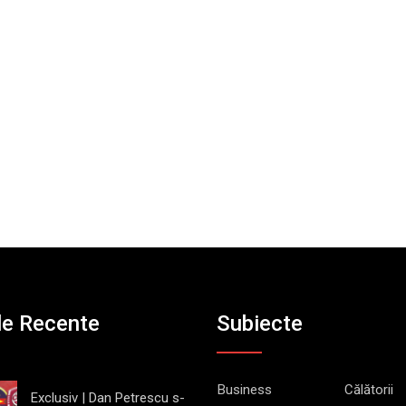
le Recente
Subiecte
Business
Călătorii
Exclusiv | Dan Petrescu s-