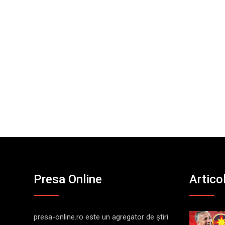
Presa Online
Artico
presa-online.ro este un agregator de ştiri