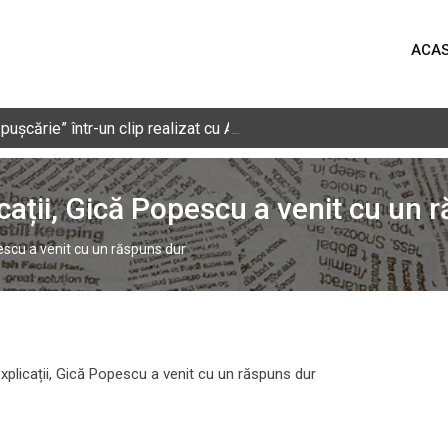
ACA
cărie” într-un clip realizat cu AI. Nicușor Dan, Bolojan, Grindean
icații, Gică Popescu a venit cu un 
pescu a venit cu un răspuns dur