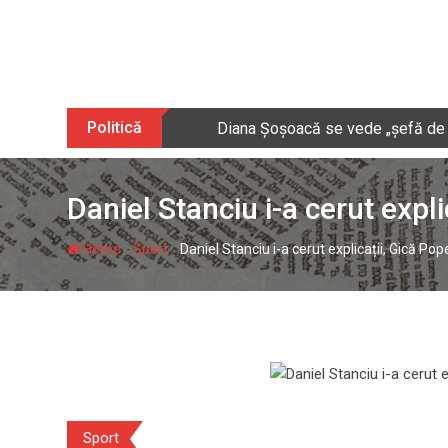
Skip
to
content
Politică
Diana Șoșoacă se vede „șefă de puș
Daniel Stanciu i-a cerut expl
-
-
Home
Sport
Daniel Stanciu i-a cerut explicații, Gică Po
Sport