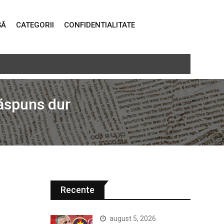
SĂ
CATEGORII
CONFIDENTIALITATE
u și Simion, transformați în deținuți
răspuns dur
Recente
august 5, 2026