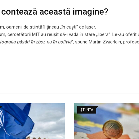
ce contează această imagine?
oamenii de știință îi țineau „în cuști” de laser.
, cercetătorii MIT au reușit să-i vadă în stare „liberă”. Le-au oferit 
ografia păsări în zbor, nu în colivie
”, spune Martin Zwierlein, profeso
ȘTIINȚĂ