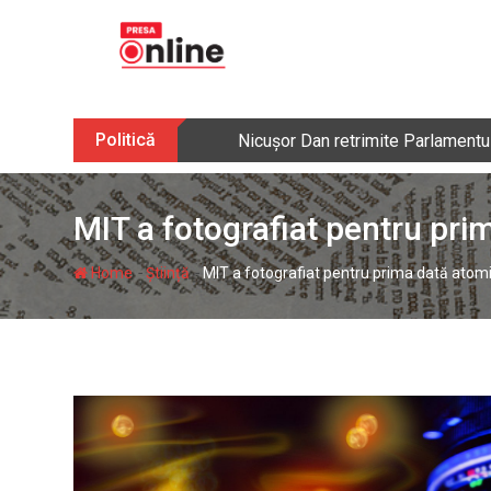
Skip
to
content
Politică
Nicușor Dan retrimite Parlamentulu
MIT a fotografiat pentru prim
-
-
Home
Știință
MIT a fotografiat pentru prima dată atomii