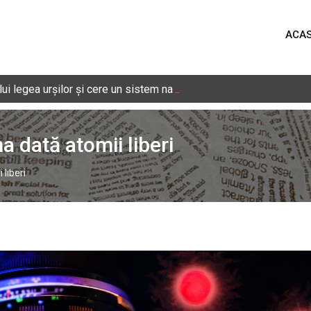
ACA
i legea urșilor și cere un sistem național de monitorizare în timp 
a dată atomii liberi
 liberi