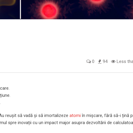
0
94
Less tha
care.
țiune.
.
Au reușit să vadă și să imortalizeze
atomi
în mișcare, fără să-i țină pr
mul spre inovații cu un impact major asupra dezvoltării de calculato