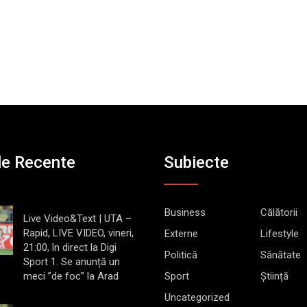
le Recente
Subiecte
Business
Călătorii
Live Video&Text | UTA –
Rapid, LIVE VIDEO, vineri,
Externe
Lifestyle
21:00, în direct la Digi
Politică
Sănătate
Sport 1. Se anunță un
meci ”de foc” la Arad
Sport
Știință
Uncategorized