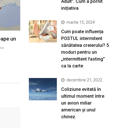
Adult”. Cum a pornit
inițiativa
martie 15, 2024
Cum poate influența
POSTUL intermitent
oape un
sănătatea creierului? 5
i…
moduri pentru un
„intermittent fasting”
ca la carte
decembrie 21, 2022
Coliziune evitată în
ultimul moment între
un avion miliar
american şi unul
chinez.