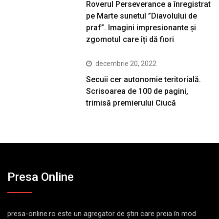
Roverul Perseverance a înregistrat
pe Marte sunetul ”Diavolului de
praf”. Imagini impresionante și
zgomotul care îți dă fiori
decembrie 20, 2022
Secuii cer autonomie teritorială.
Scrisoarea de 100 de pagini,
trimisă premierului Ciucă
Presa Online
presa-online.ro este un agregator de ştiri care preia în mod