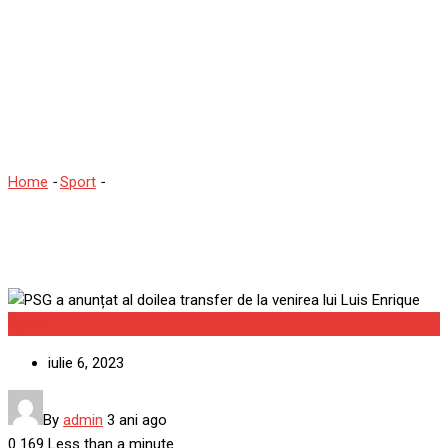
PSG a anunțat al doilea
transfer de la venirea lui
Luis Enrique
Home
-
Sport
-
PSG a anunțat al doilea transfer de la venirea lui
Luis Enrique
Sport
iulie 6, 2023
By
admin
3 ani ago
0
169
Less than a minute