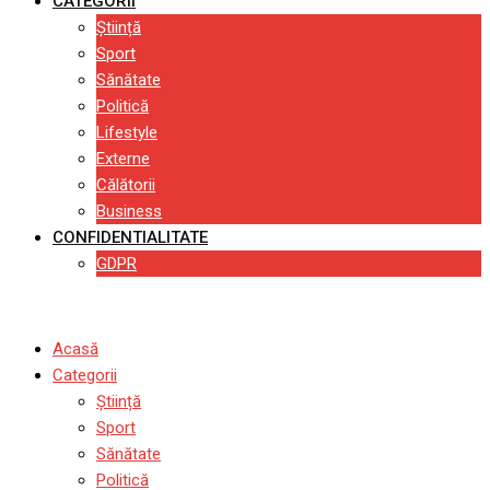
CATEGORII
Știință
Sport
Sănătate
Politică
Lifestyle
Externe
Călătorii
Business
CONFIDENTIALITATE
GDPR
Acasă
Categorii
Știință
Sport
Sănătate
Politică