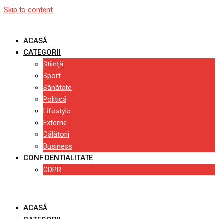
Skip to content
ACASĂ
CATEGORII
Știință
Sport
Sănătate
Politică
Lifestyle
Externe
Călătorii
Business
CONFIDENTIALITATE
GDPR
ACASĂ