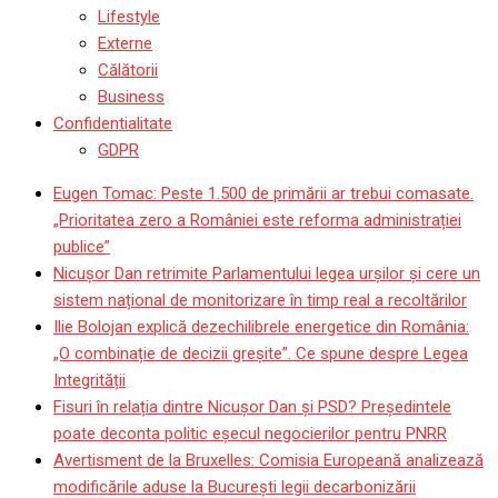
Lifestyle
Externe
Călătorii
Business
Confidentialitate
GDPR
Eugen Tomac: Peste 1.500 de primării ar trebui comasate.
„Prioritatea zero a României este reforma administrației
publice”
Nicușor Dan retrimite Parlamentului legea urșilor și cere un
sistem național de monitorizare în timp real a recoltărilor
Ilie Bolojan explică dezechilibrele energetice din România:
„O combinație de decizii greșite”. Ce spune despre Legea
Integrității
Fisuri în relația dintre Nicușor Dan și PSD? Președintele
poate deconta politic eșecul negocierilor pentru PNRR
Avertisment de la Bruxelles: Comisia Europeană analizează
modificările aduse la București legii decarbonizării