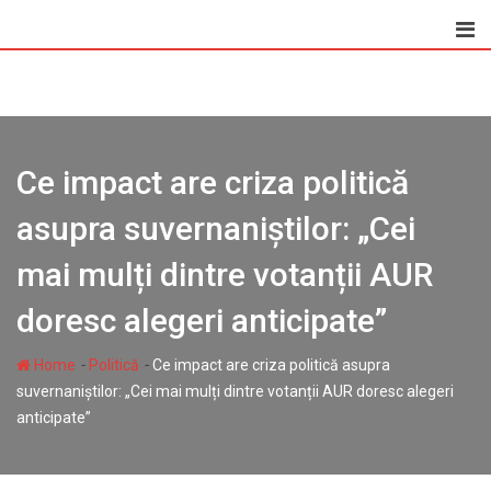
Skip
to
content
Ce impact are criza politică
asupra suvernaniștilor: „Cei
mai mulți dintre votanții AUR
doresc alegeri anticipate”
-
-
Home
Politică
Ce impact are criza politică asupra
suvernaniștilor: „Cei mai mulți dintre votanții AUR doresc alegeri
anticipate”