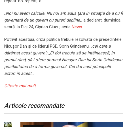
repeat: no-repeat;”>
„
Noi nu avem calcule. Nu noi am adus ţara în situaţia de a nu fi
guvernată de un guvern cu puteri depline
„, a declarat, duminică
seară, la Digi 24, Ciprian Ciucu, scrie
News.
Potrivit acestuia, criza politică trebuie rezolvată de preşedintele
Nicuşor Dan şi de liderul PSD, Sorin Grindeanu, „
cel care a
dărâmat acest guvern”:
„
Ei doi trebuie să se întâlnească, în
primul rând, să-i ofere domnul Nicuşor Dan lui Sorin Grindeanu
posibilitatea de a forma guvernul. Cei doi sunt principalii
actori în acest…
Citeste mai mult
Articole recomandate