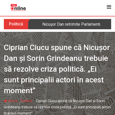
Skip
to
content
Politică
Nicușor Dan retrimite Parlamentului legea 
Ciprian Ciucu spune că Nicuşor
Dan şi Sorin Grindeanu trebuie
să rezolve criza politică. „Ei
sunt principalii actori în acest
moment”
-
-
Home
Politică
Ciprian Ciucu spune că Nicuşor Dan şi Sorin
Grindeanu trebuie să rezolve criza politică. „Ei sunt principalii actori
în acest moment”