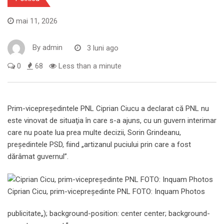
mai 11, 2026
By
admin
3 luni ago
0
68
Less than a minute
Prim-vicepreşedintele PNL Ciprian Ciucu a declarat că PNL nu
este vinovat de situaţia în care s-a ajuns, cu un guvern interimar
care nu poate lua prea multe decizii, Sorin Grindeanu,
preşedintele PSD, fiind „artizanul puciului prin care a fost
dărâmat guvernul”.
Ciprian Cicu, prim-vicepreședinte PNL FOTO: Inquam Photos
publicitate
„); background-position: center center; background-