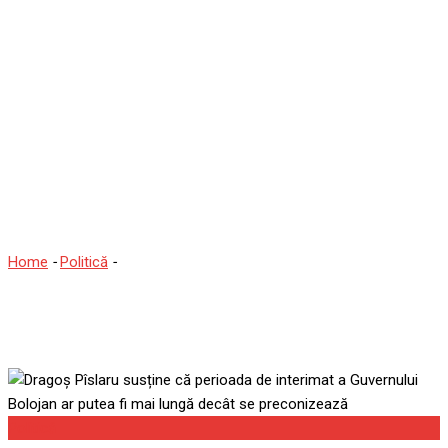
Dragoș Pîslaru susține că
perioada de interimat a
Guvernului Bolojan ar
putea fi mai lungă decât
se preconizează
Home
-
Politică
-
Dragoș Pîslaru susține că perioada de interimat
a Guvernului Bolojan ar putea fi mai lungă decât se preconizează
Politică