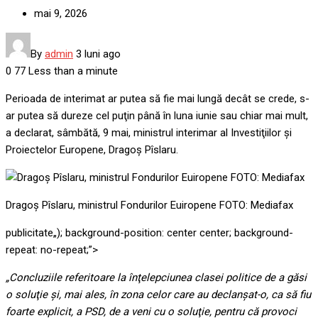
mai 9, 2026
By
admin
3 luni ago
0
77
Less than a minute
Perioada de interimat ar putea să fie mai lungă decât se crede, s-
ar putea să dureze cel puţin până în luna iunie sau chiar mai mult,
a declarat, sâmbătă, 9 mai, ministrul interimar al Investiţiilor şi
Proiectelor Europene, Dragoş Pîslaru.
Dragoș Pîslaru, ministrul Fondurilor Euiropene FOTO: Mediafax
publicitate
„); background-position: center center; background-
repeat: no-repeat;”>
„Concluziile referitoare la înţelepciunea clasei politice de a găsi
o soluţie şi, mai ales, în zona celor care au declanşat-o, ca să fiu
foarte explicit, a PSD, de a veni cu o soluţie, pentru că provoci