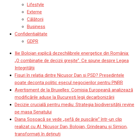
Lifestyle
Externe
Călătorii
Business
Confidentialitate
GDPR
Ilie Bolojan explică dezechilibrele energetice din România:
„O combinație de decizii greșite”. Ce spune despre Legea
Integrității
Fisuri în relația dintre Nicușor Dan și PSD? Președintele
poate deconta politic eșecul negocierilor pentru PNRR
Avertisment de la Bruxelles: Comisia Europeană analizează
modificările aduse la București legii decarbonizării
Decizie crucială pentru mediu: Strategia biodiversității revine
pe masa Senatului
Diana Șoșoacă se vede „șefă de pușcărie” într-un clip
realizat cu AI. Nicușor Dan, Bolojan, Grindeanu și Simion,
transformați în deținuți