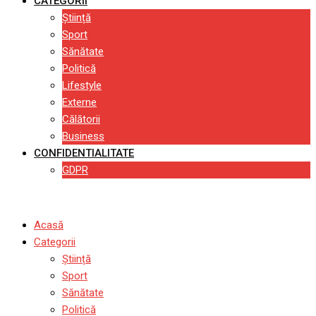
CATEGORII
Știință
Sport
Sănătate
Politică
Lifestyle
Externe
Călătorii
Business
CONFIDENTIALITATE
GDPR
Acasă
Categorii
Știință
Sport
Sănătate
Politică