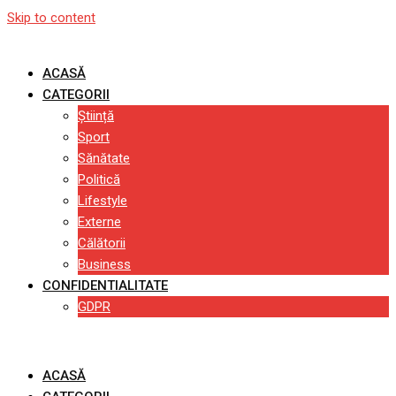
Skip to content
ACASĂ
CATEGORII
Știință
Sport
Sănătate
Politică
Lifestyle
Externe
Călătorii
Business
CONFIDENTIALITATE
GDPR
ACASĂ